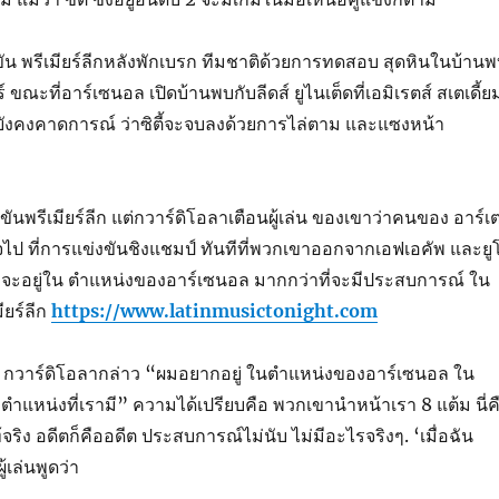
่งขัน พรีเมียร์ลีกหลังพักเบรก ทีมชาติด้วยการทดสอบ สุดหินในบ้าน
์ ขณะที่อาร์เซนอล เปิดบ้านพบกับลีดส์ ยูไนเต็ดที่เอมิเรตส์ สเตเดี้ย
ยังคงคาดการณ์ ว่าซิตี้จะจบลงด้วยการไล่ตาม และแซงหน้า
นพรีเมียร์ลีก แต่กวาร์ดิโอลาเตือนผู้เล่น ของเขาว่าคนของ อาร์เ
ไป ที่การแข่งขันชิงแชมป์ ทันทีที่พวกเขาออกจากเอฟเอคัพ และยู
จะอยู่ใน ตำแหน่งของอาร์เซนอล มากกว่าที่จะมีประสบการณ์ ใน
ียร์ลีก
https://www.latinmusictonight.com
” กวาร์ดิโอลากล่าว “ผมอยากอยู่ ในตำแหน่งของอาร์เซนอล ใน
าตำแหน่งที่เรามี” ความได้เปรียบคือ พวกเขานำหน้าเรา 8 แต้ม นี่ค
้จริง อดีตก็คืออดีต ประสบการณ์ไม่นับ ไม่มีอะไรจริงๆ. ‘เมื่อฉัน
ู้เล่นพูดว่า