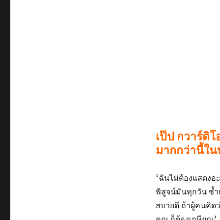
เป๊ป กวาร์ดิ
มากกว่านี้ในพ
‘ฉันไม่ต้องแสดงอะไ
พิสูจน์มันทุกวัน ซ้
สบายดี ถ้าผู้คนคิดว
คุณ ก็ต้องเกษียณ’