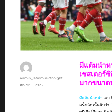
มีแต้มนำหน
เชสเตอร์ซิ
ผู้
admin_latinmusictonight
มากขนาดนั
เขียน
เขียน
เมษายน 1, 2023
เมื่อ
มีแต้มนำหน้า
และย
ครั้งก่อนนั้นนับว่
พรีเมียร์ลีกอยู่ 8 แ