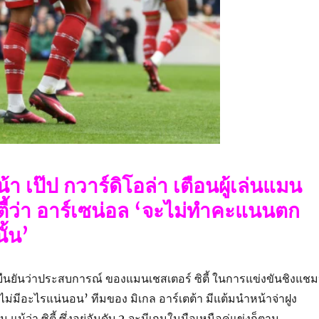
้า เป๊ป กวาร์ดิโอล่า เตือนผู้เล่นแมน
ตี้ว่า อาร์เซน่อล ‘จะไม่ทำคะแนนตก
้น’
ืนยันว่าประสบการณ์ ของแมนเชสเตอร์ ซิตี้ ในการแข่งขันชิงแชม
า ‘ไม่มีอะไรแน่นอน’ ทีมของ มิเกล อาร์เตต้า มีแต้มนำหน้าจ่าฝูง
ต้ม แม้ว่า ซิตี้ ซึ่งอยู่อันดับ 2 จะมีเกมในมือเหนือคู่แข่งก็ตาม